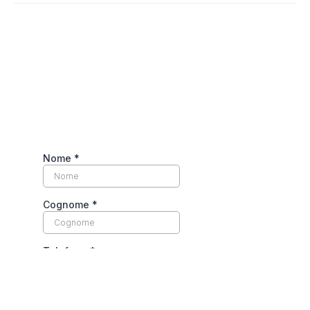
ISCRIVITI ALLA NOSTRA
NEWSLETTER
Per rimanere aggiornato sulle novità e per
non perderti le nostre promozioni
periodiche