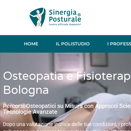
HOME
IL POLISTUDIO
I PROFESS
Osteopatia e Fisioterap
Bologna
Percorsi Osteopatici su Misura con Approcci Scien
Tecnologie Avanzate
Dopo una valutazione iniziale delle tue condizioni, i prof