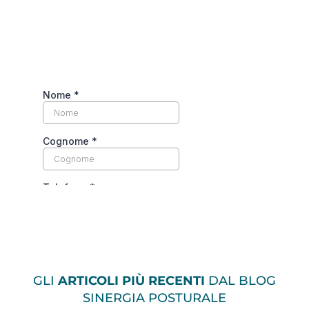
ISCRIVITI ALLA NOSTRA
NEWSLETTER
Per rimanere aggiornato sulle novità e per
non perderti le nostre promozioni
periodiche
GLI
ARTICOLI PIÙ RECENTI
DAL BLOG
SINERGIA POSTURALE