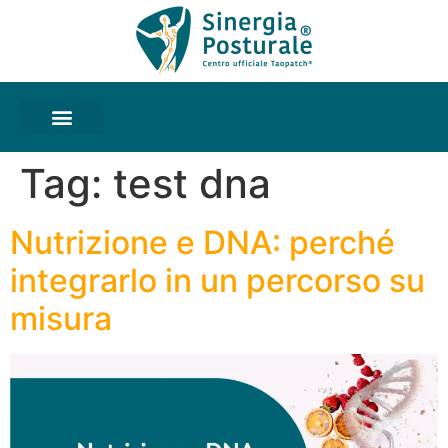
Tag:
test dna
Nutrizione e DNA: perché
integrarlo in un percorso su
misura