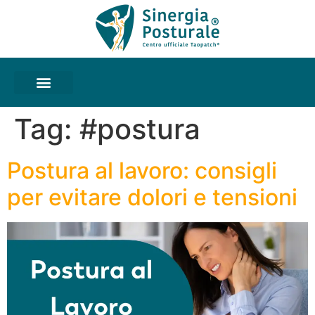
Tag:
#postura
Postura al lavoro: consigli
per evitare dolori e tensioni