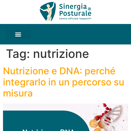
Tag:
nutrizione
Nutrizione e DNA: perché
integrarlo in un percorso su
misura