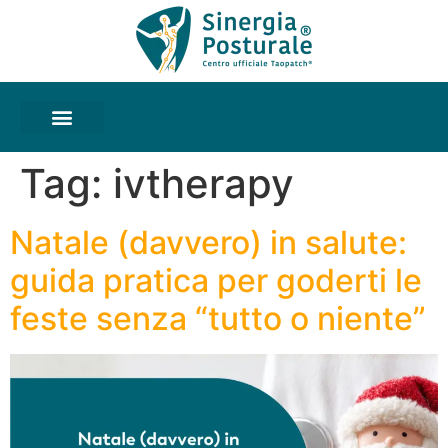
Tag:
ivtherapy
Natale (davvero) in salute:
guida pratica per goderti le
feste senza “tutto o niente”