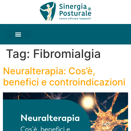
Tag:
Fibromialgia
Neuralterapia: Cos’è,
benefici e controindicazioni