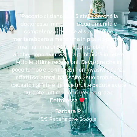
"Sono ingegnere di giorno e DJ nel weekend, a
causa dei miei ritmi lavorativi molto elevati,
dopo anni ho iniziato a sentirmi stanco e
spossato. Queste terapie con l’Ozono mi
aiutano moltissimo a riequilibrare le mie
energie e a gestire molto meglio la fatica! Mi
complimento con gli addetti del Centro!
Personale giovane e molto qualificato,
consiglio di provare per credere!"
Enrico Barbuti
5/5 Recensione Google