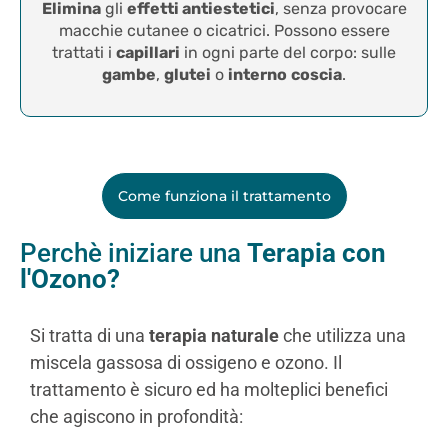
Elimina
gli
effetti antiestetici
, senza provocare
macchie cutanee o cicatrici. Possono essere
trattati i
capillari
in ogni parte del corpo: sulle
gambe
,
glutei
o
interno
coscia
.
Come funziona il trattamento
Perchè iniziare una
Terapia con
l'Ozono?
Si tratta di una
terapia naturale
che utilizza una
miscela gassosa di ossigeno e ozono. Il
trattamento è sicuro ed ha molteplici benefici
che agiscono in profondità: