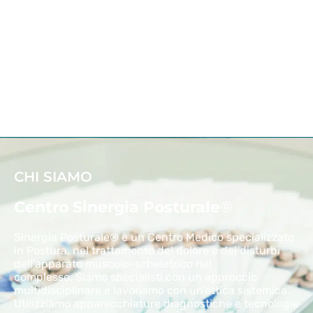
CHI SIAMO
Centro Sinergia Posturale
®
Sinergia Posturale® è un Centro Medico specializzato
in Postura, nel trattamento del dolore e dei disturbi
dell’apparato muscolo-scheletrico nel
complesso.
Siamo specialisti con un approccio
multidisciplinare e lavoriamo con un’ottica sistemica.
Utilizziamo apparecchiature diagnostiche e tecnologie