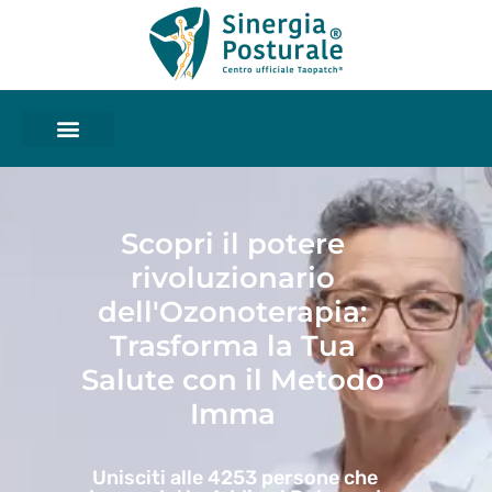
Scopri il potere
rivoluzionario
dell'Ozonoterapia:
Trasforma la Tua
Salute con il Metodo
Imma
Unisciti alle 4253 persone che