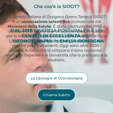
Che cos'è la SIOOT?
La
Società Italiana di Ossigeno Ozono Terapia
(SIOOT)
è un'
associazione scientifica
riconosciuta dal
Ministero della Salute
. È stata costituita nel 1983 e
DAL 2018
SINERGIA POSTURALE® È UN
da allora si propone di promuovere ricerche e studi
CENTRO DI ECCELLENZA
PER
per lo sviluppo e l'applicazione della terapia. Fornisce
L'
inoltre le linee guide e i protocolli terapeutici da
OZONOTERAPIA
IN
EMILIA-ROMAGNA
seguire per i trattamenti. Oggi sono oltre 4000 i
medici in Italia che la utilizzano e sono numerosi
anche gli Ospedali e le Università che la praticano e la
studiano.
Le tipologie di Ozonoterapia
Chiama Subito