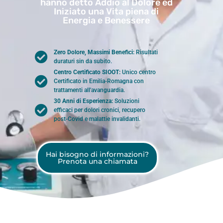
hanno detto Addio al Dolore ed
Iniziato una Vita piena di
Energia e Benessere
Zero Dolore, Massimi Benefici:
Risultati
duraturi sin da subito.
Centro Certificato SIOOT:
Unico centro
Certificato in Emilia-Romagna con
trattamenti all'avanguardia.
30 Anni di Esperienza:
Soluzioni
efficaci per dolori cronici, recupero
post-Covid e malattie invalidanti.
Hai bisogno di informazioni?
Prenota una chiamata